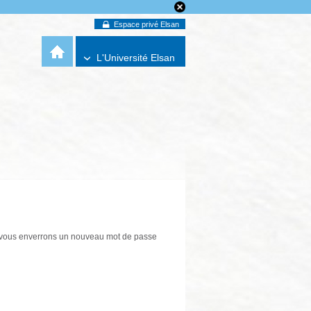
Espace privé Elsan
L'Université Elsan
us vous enverrons un nouveau mot de passe