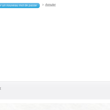
Annuler
 un nouveau mot de passe
r